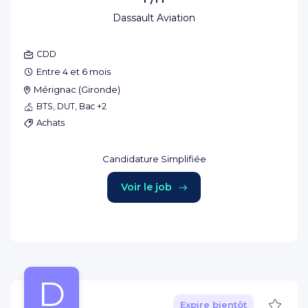
Dassault Aviation
CDD
Entre 4 et 6 mois
Mérignac
(
Gironde
)
BTS, DUT, Bac +2
Achats
Candidature Simplifiée
Voir le job
D
Sauve
Expire bientôt