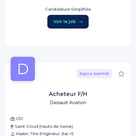
Candidature Simplifiée
Voir le job
D
Sauve
Expire bientôt
Acheteur F/H
Dassault Aviation
CDI
Saint-Cloud
(
Hauts-de-Seine
)
Master, Titre d'ingénieur, Bac +5