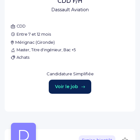
CDD F/H
Dassault Aviation
CDD
Entre 7 et 12 mois
Mérignac
(
Gironde
)
Master, Titre d'ingénieur, Bac +5
Achats
Candidature Simplifiée
Voir le job
D
Sauve