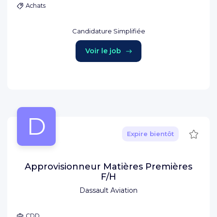
Achats
Candidature Simplifiée
Voir le job
D
Sauve
Expire bientôt
Approvisionneur Matières Premières
F/H
Dassault Aviation
CDD