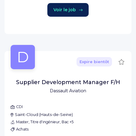
Voir le job
D
Sauve
Expire bientôt
Supplier Development Manager F/H
Dassault Aviation
CDI
Saint-Cloud
(
Hauts-de-Seine
)
Master, Titre d'ingénieur, Bac +5
Achats