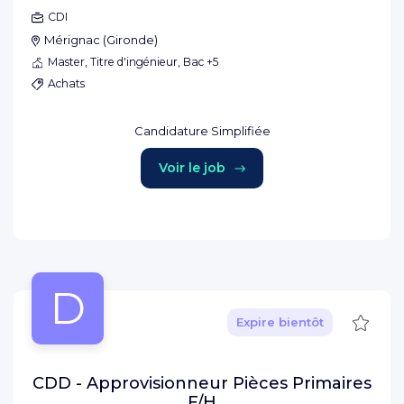
CDI
Mérignac
(
Gironde
)
Master, Titre d'ingénieur, Bac +5
Achats
Candidature Simplifiée
Voir le job
D
Sauve
Expire bientôt
CDD - Approvisionneur Pièces Primaires
F/H