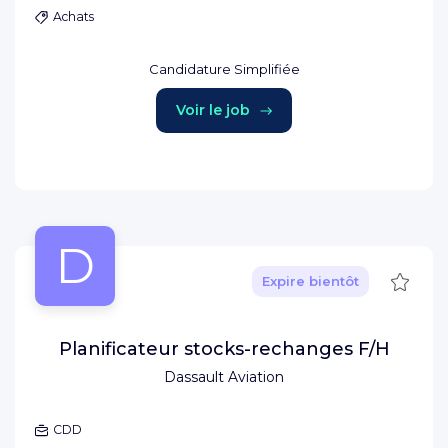
Achats
Candidature Simplifiée
Voir le job
D
Sauve
Expire bientôt
Planificateur stocks-rechanges F/H
Dassault Aviation
CDD