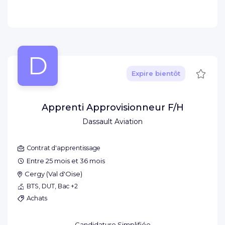
D
Sauve
Expire bientôt
Apprenti Approvisionneur F/H
Dassault Aviation
Contrat d'apprentissage
Entre 25 mois et 36 mois
Cergy
(
Val d'Oise
)
BTS, DUT, Bac +2
Achats
Candidature Simplifiée