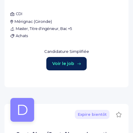
CDI
Mérignac
(
Gironde
)
Master, Titre d'ingénieur, Bac +5
Achats
Candidature Simplifiée
Voir le job
D
Sauve
Expire bientôt