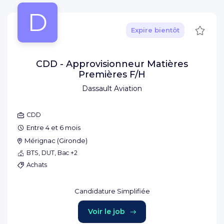
D
Sauve
Expire bientôt
CDD - Approvisionneur Matières
Premières F/H
Dassault Aviation
CDD
Entre 4 et 6 mois
Mérignac
(
Gironde
)
BTS, DUT, Bac +2
Achats
Candidature Simplifiée
Voir le job