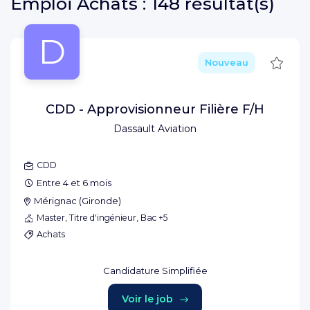
Emploi
Achats :
148 résultat(s)
D
Sauve
Nouveau
CDD - Approvisionneur Filière F/H
Dassault Aviation
CDD
Entre 4 et 6 mois
Mérignac
(
Gironde
)
Master, Titre d'ingénieur, Bac +5
Achats
Candidature Simplifiée
Voir le job