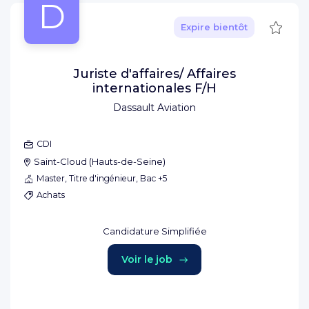
D
Sauve
Expire bientôt
Juriste d'affaires/ Affaires
internationales F/H
Dassault Aviation
CDI
Saint-Cloud
(
Hauts-de-Seine
)
Master, Titre d'ingénieur, Bac +5
Achats
Candidature Simplifiée
Voir le job