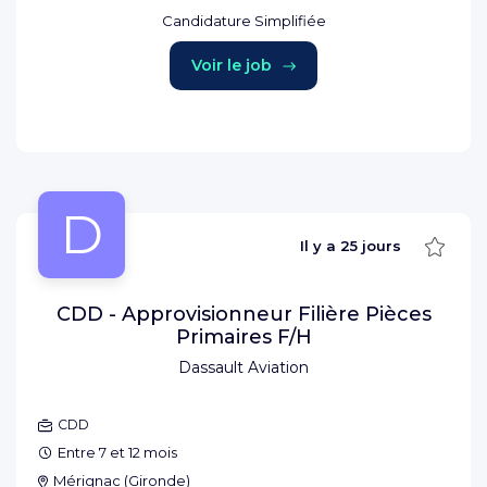
Candidature Simplifiée
Voir le job
D
Sauve
Il y a
25 jours
CDD - Approvisionneur Filière Pièces
Primaires F/H
Dassault Aviation
CDD
Entre 7 et 12 mois
Mérignac
(
Gironde
)