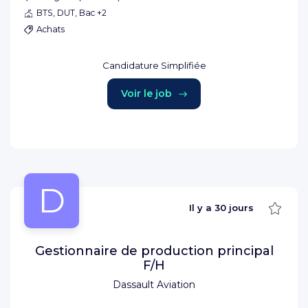
BTS, DUT, Bac +2
Achats
Candidature Simplifiée
Voir le job
D
Sauve
Il y a
30 jours
Gestionnaire de production principal
F/H
Dassault Aviation