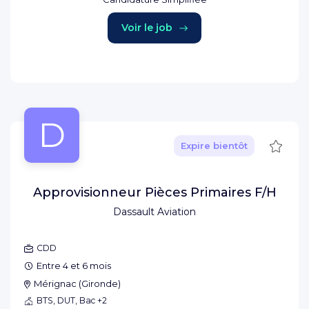
Voir le job
D
Sauve
Expire bientôt
Approvisionneur Pièces Primaires F/H
Dassault Aviation
CDD
Entre 4 et 6 mois
Mérignac
(
Gironde
)
BTS, DUT, Bac +2