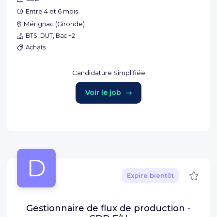
Entre 4 et 6 mois
Mérignac
(
Gironde
)
BTS, DUT, Bac +2
Achats
Candidature Simplifiée
Voir le job
D
Sauve
Expire bientôt
Gestionnaire de flux de production -