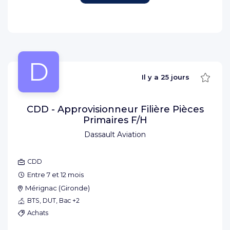
D
Sauve
Il y a
25 jours
CDD - Approvisionneur Filière Pièces
Primaires F/H
Dassault Aviation
CDD
Entre 7 et 12 mois
Mérignac
(
Gironde
)
BTS, DUT, Bac +2
Achats