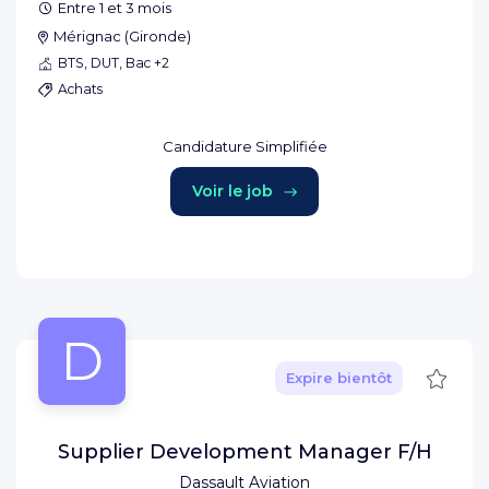
Entre 1 et 3 mois
Mérignac
(
Gironde
)
BTS, DUT, Bac +2
Achats
Candidature Simplifiée
Voir le job
D
Sauve
Expire bientôt
Supplier Development Manager F/H
Dassault Aviation