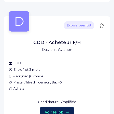
D
Sauve
Expire bientôt
CDD - Acheteur F/H
Dassault Aviation
CDD
Entre 1 et 3 mois
Mérignac
(
Gironde
)
Master, Titre d'ingénieur, Bac +5
Achats
Candidature Simplifiée
Voir le job