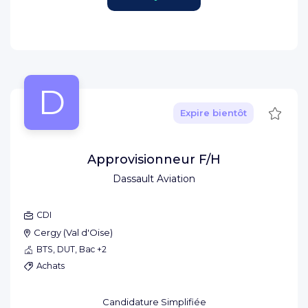
D
Sauve
Expire bientôt
Approvisionneur F/H
Dassault Aviation
CDI
Cergy
(
Val d'Oise
)
BTS, DUT, Bac +2
Achats
Candidature Simplifiée