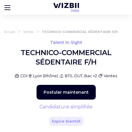
Accueil
Ventes
TECHNICO-COMMERCIAL SÉDENTAIRE F/H
Talent In Sight
TECHNICO-COMMERCIAL
SÉDENTAIRE F/H
CDI
Lyon
(
Rhône
)
BTS, DUT, Bac +2
Ventes
Postuler maintenant
Candidature simplifiée
Expire bientôt