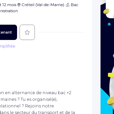
t 12 mois
Créteil
(
Val-de-Marne
)
Bac
istration
Sauvegarder
tenant
mplifiée
on en alternance de niveau bac +2
maines ? Tu es organisé(e),
elationnel ? Rejoins notre
dans le secteur du transport et de la