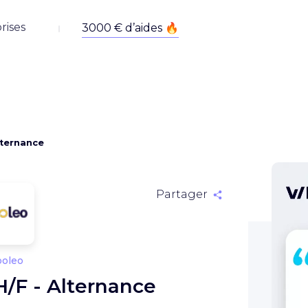
rises
lternance
Partager
ooleo
H/F - Alternance