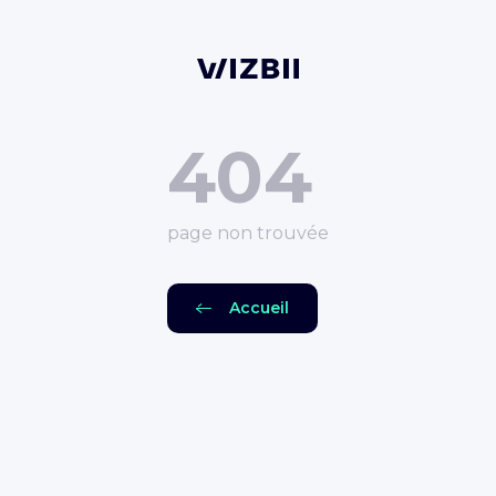
404
page non trouvée
Accueil