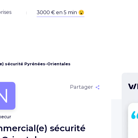
rises
e) sécurité Pyrénées-Orientales
N
Partager
xecur
mmercial(e) sécurité