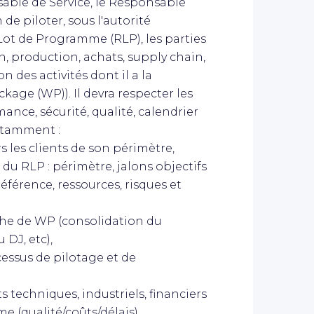
able de Service, le Responsable
de piloter, sous l'autorité
ot de Programme (RLP), les parties
n, production, achats, supply chain,
n des activités dont il a la
kage (WP)). Il devra respecter les
mance, sécurité, qualité, calendrier
notamment :
ers les clients de son périmètre,
du RLP : périmètre, jalons objectifs
éférence, ressources, risques et
iche de WP (consolidation du
 DJ, etc),
cessus de pilotage et de
 techniques, industriels, financiers
 (qualité/coûts/délais),