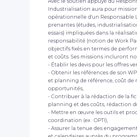
Avec le soutien appuyé du Respons
Industrialisation aura pour mission 
opérationnelle d'un Responsable L
prenantes (études, industrialisatio
essais) impliquées dans la réalisatio
responsabilité (notion de Work Pac
objectifs fixés en termes de perfor
et coûts. Ses missions incluront 
- Établir les devis pour les offres v
- Obtenir les références de son WP 
et planning de référence, coût de r
opportunités,
- Contribuer à la rédaction de la f
planning et des coûts, rédaction du
- Mettre en œuvre les outils et pro
coordination (ex : OPTI),
- Assurer la tenue des engagements
et calendaires auprès du programme