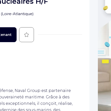
nucléaires H/F
(
Loire-Atlantique
)
Sauvegarder
tenant
éfense, Naval Group est partenaire
souveraineté maritime. Grâce à des
ls exceptionnels, il conçoit, réalise,
odernise des sous-marins, des