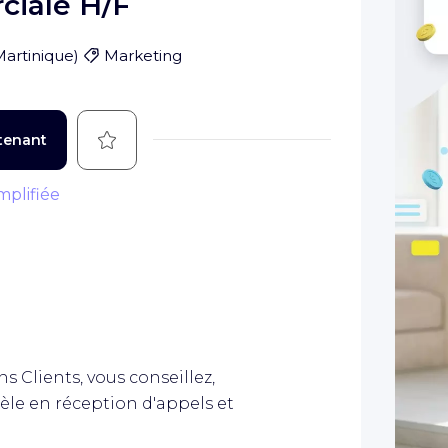
iale H/F
Martinique
)
Marketing
Sauvegarder
tenant
mplifiée
s Clients, vous conseillez,
tèle en réception d'appels et