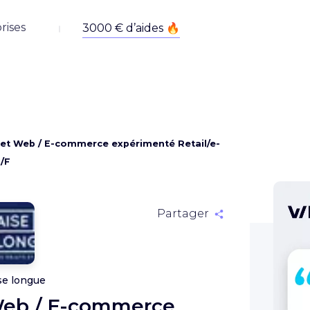
rises
jet Web / E-commerce expérimenté Retail/e-
/F
Partager
se longue
Web / E-commerce