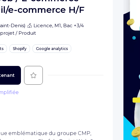
il/e-commerce H/F
aint-Denis
)
Licence, M1, Bac +3/4
projet / Produit
ts
Shopify
Google analytics
Sauvegarder
tenant
mplifiée
rque emblématique du groupe CMP,