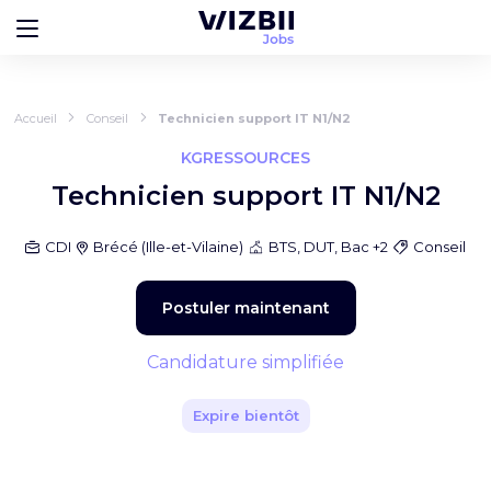
Accueil
Conseil
Technicien support IT N1/N2
KGRESSOURCES
Technicien support IT N1/N2
CDI
Brécé
(
Ille-et-Vilaine
)
BTS, DUT, Bac +2
Conseil
Postuler maintenant
Candidature simplifiée
Expire bientôt