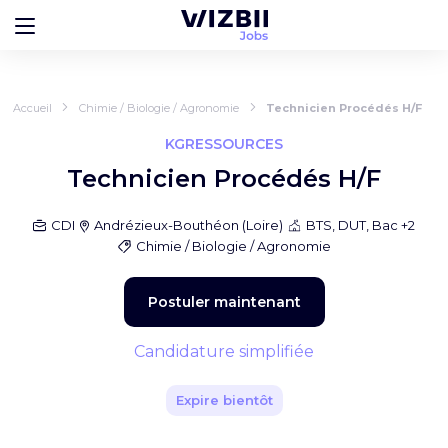
Accueil
Chimie / Biologie / Agronomie
Technicien Procédés H/F
KGRESSOURCES
Technicien Procédés H/F
CDI
Andrézieux-Bouthéon
(
Loire
)
BTS, DUT, Bac +2
Chimie / Biologie / Agronomie
Postuler maintenant
Candidature simplifiée
Expire bientôt