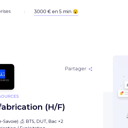
rises
Partager
SOURCES
abrication (H/F)
e-Savoie
)
BTS, DUT, Bac +2