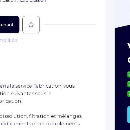
ication / Exploitation
Sauvegarder
tenant
mplifiée
ans le service Fabrication, vous
tion suivantes sous la
rication :
dissolution, filtration et mélanges
de médicaments et de compléments