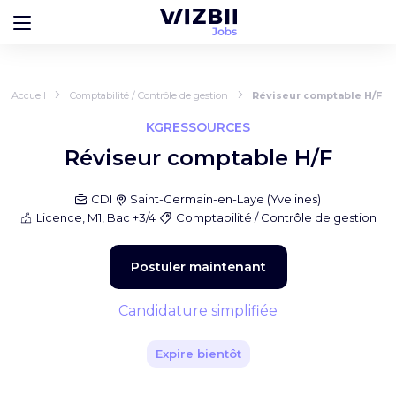
Accueil
Comptabilité / Contrôle de gestion
Réviseur comptable H/F
KGRESSOURCES
Réviseur comptable H/F
CDI
Saint-Germain-en-Laye
(
Yvelines
)
Licence, M1, Bac +3/4
Comptabilité / Contrôle de gestion
Postuler maintenant
Candidature simplifiée
Expire bientôt