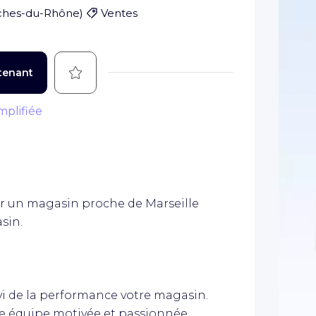
hes-du-Rhône
)
Ventes
Sauvegarder
tenant
mplifiée
r un magasin proche de Marseille
sin.
ivi de la performance votre magasin.
e équipe motivée et passionnée