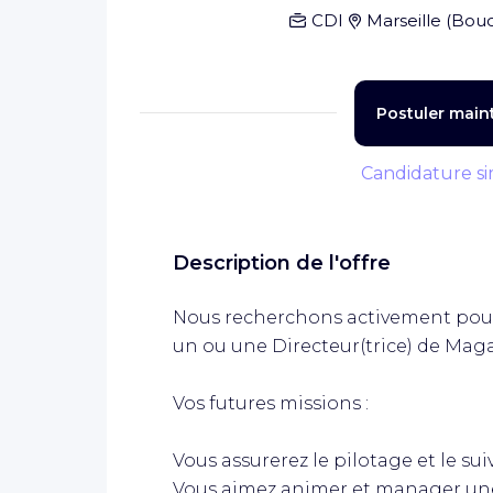
CDI
Marseille
(
Bouc
Postuler main
Candidature si
Description de l'offre
Nous recherchons activement pou
un ou une Directeur(trice) de Maga
Vos futures missions :
Vous assurerez le pilotage et le su
Vous aimez animer et manager un