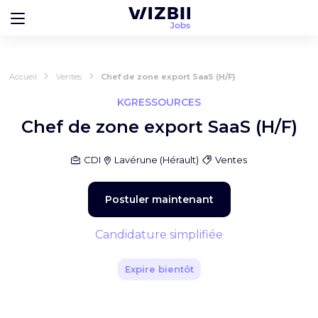
Accueil
Ventes
Chef de zone export SaaS (H/F)
KGRESSOURCES
Chef de zone export SaaS (H/F)
CDI
Lavérune
(
Hérault
)
Ventes
Postuler maintenant
Candidature simplifiée
Expire bientôt