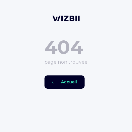
404
page non trouvée
Accueil