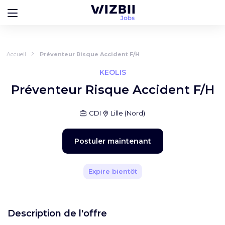
Accueil
Préventeur Risque Accident F/H
KEOLIS
Préventeur Risque Accident F/H
CDI
Lille
(
Nord
)
Postuler maintenant
Expire bientôt
Description de l'offre