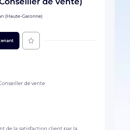
onseiller de vente)
an
(
Haute-Garonne
)
Sauvegarder
tenant
Conseiller de vente
t de la satisfaction client par la