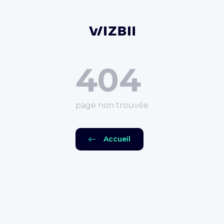
404
page non trouvée
Accueil