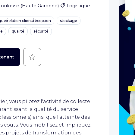
Toulouse
(
Haute Garonne
)
Logistique
e/relation client/réception
stockage
ne
qualité
sécurité
Sauvegarder
tenant
r, vous pilotez l'activité de collecte
arantissant la qualité du service
ofessionnels) ainsi que l'atteinte des
des couts. Vous mobilisez et impliquez
les projets de transformation des