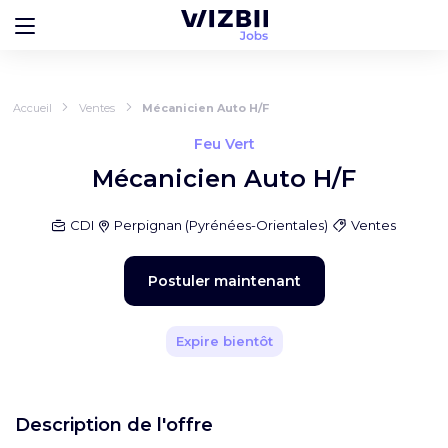
Accueil
Ventes
Mécanicien Auto H/F
Feu Vert
Mécanicien Auto H/F
CDI
Perpignan
(
Pyrénées-Orientales
)
Ventes
Postuler maintenant
Expire bientôt
Description de l'offre