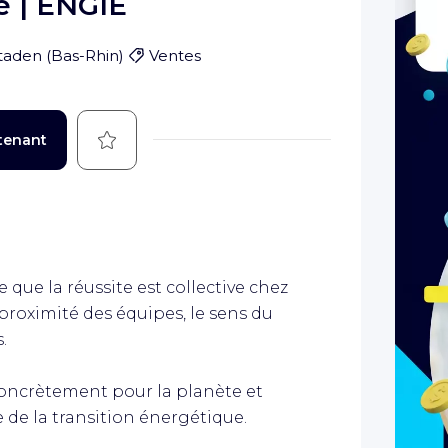
e | ENGIE
staden
(
Bas-Rhin
)
Ventes
Sauvegarder
tenant
 que la réussite est collective chez
a proximité des équipes, le sens du
.
concrètement pour la planète et
de la transition énergétique.