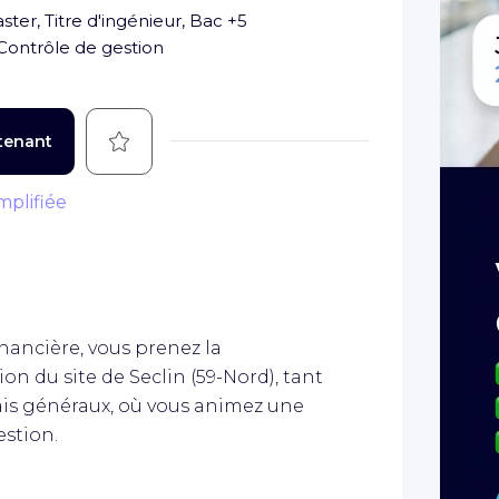
ster, Titre d'ingénieur, Bac +5
Contrôle de gestion
Sauvegarder
tenant
mplifiée
nancière, vous prenez la
on du site de Seclin (59-Nord), tant
ais généraux, où vous animez une
estion.