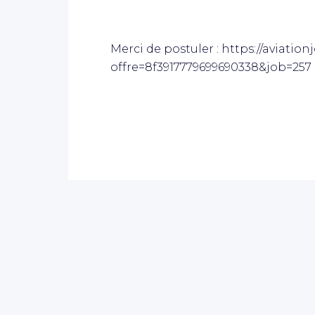
Merci de postuler : https://aviation
offre=8f3917779699690338&job=257