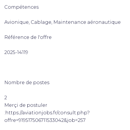
Compétences
Avionique, Cablage, Maintenance aéronautique
Référence de l'offre
2025-14119
Nombre de postes
2
Merçi de postuler
:https://aviationjobs.fr/consult.php?
offre=919517506711533042&job=257