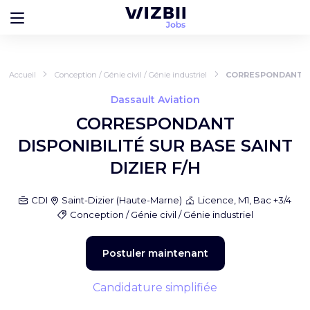
Accueil
Conception / Génie civil / Génie industriel
CORRESPONDANT DI
Dassault Aviation
CORRESPONDANT
DISPONIBILITÉ SUR BASE SAINT
DIZIER F/H
CDI
Saint-Dizier
(
Haute-Marne
)
Licence, M1, Bac +3/4
Conception / Génie civil / Génie industriel
Postuler maintenant
Candidature simplifiée