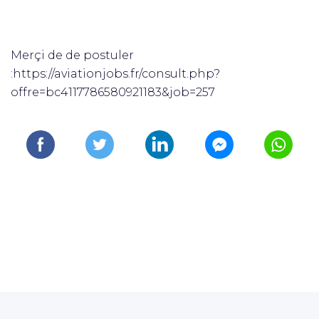
Merçi de de postuler
:https://aviationjobs.fr/consult.php?
offre=bc4117786580921183&job=257