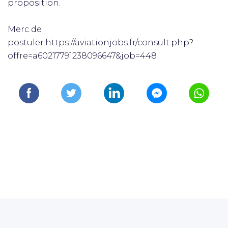
proposition.
Merc de
postuler:https://aviationjobs.fr/consult.php?
offre=a60217791238096647&job=448