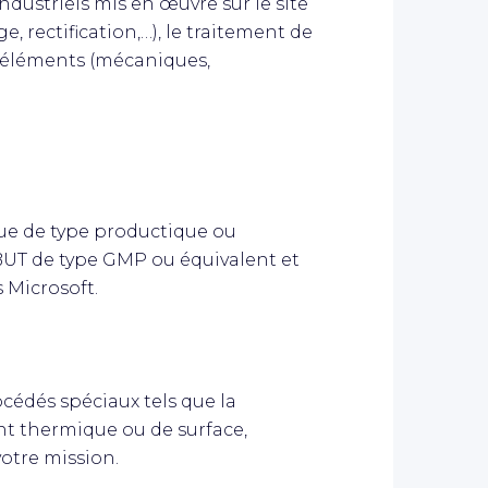
ndustriels mis en œuvre sur le site
e, rectification,…), le traitement de
'éléments (mécaniques,
ue de type productique ou
BUT de type GMP ou équivalent et
 Microsoft.
océdés spéciaux tels que la
ment thermique ou de surface,
votre mission.