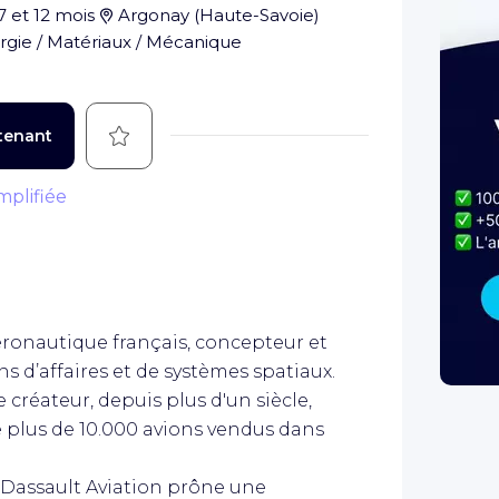
7 et 12 mois
Argonay
(
Haute-Savoie
)
rgie / Matériaux / Mécanique
Sauvegarder
tenant
mplifiée
éronautique français, concepteur et
ons d’affaires et de systèmes spatiaux.
e créateur, depuis plus d'un siècle,
 plus de 10.000 avions vendus dans
, Dassault Aviation prône une