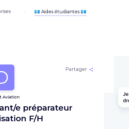
rises
D
Partager
t Aviation
tant/e préparateur
isation F/H