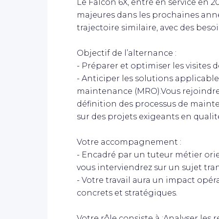
Le Falcon 6X, entré en service en 20
majeures dans les prochaines anné
trajectoire similaire, avec des bes
Objectif de l’alternance :
- Préparer et optimiser les visites
- Anticiper les solutions applicabl
maintenance (MRO).Vous rejoindrez
définition des processus de mainte
sur des projets exigeants en qualité
Votre accompagnement :
- Encadré par un tuteur métier ori
vous interviendrez sur un sujet tra
- Votre travail aura un impact opéra
concrets et stratégiques.
Votre rôle consiste à :Analyser les 