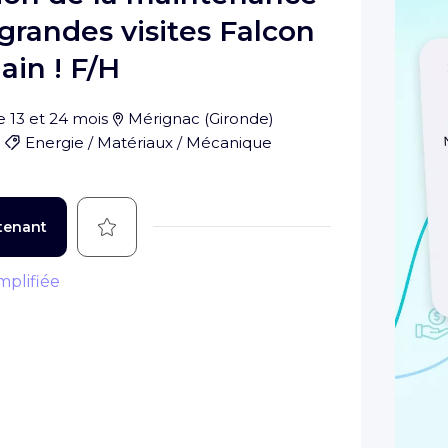
grandes visites Falcon
in ! F/H
e 13 et 24 mois
Mérignac
(
Gironde
)
Energie / Matériaux / Mécanique
Sauvegarder
tenant
mplifiée