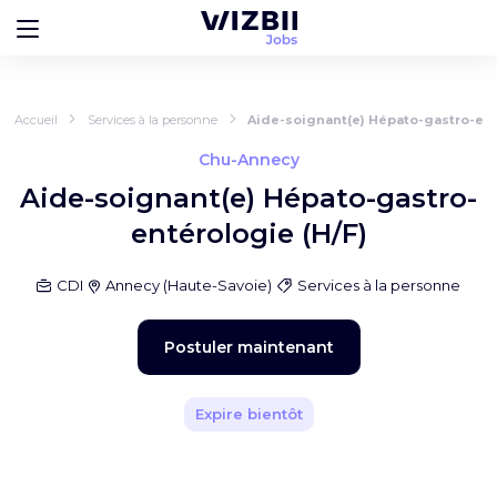
Accueil
Services à la personne
Aide-soignant(e) Hépato-gastro-ent
Chu-Annecy
Aide-soignant(e) Hépato-gastro-
entérologie (H/F)
CDI
Annecy
(
Haute-Savoie
)
Services à la personne
Postuler maintenant
Expire bientôt