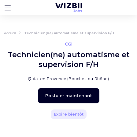
Accueil
Technicien(ne) automatisme et supervision F/H
CGI
Technicien(ne) automatisme et
supervision F/H
Aix-en-Provence
(
Bouches-du-Rhône
)
Postuler maintenant
Expire bientôt