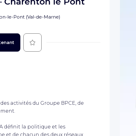
– Charenton le Pont
on-le-Pont
(
Val-de-Marne
)
Sauvegarder
tenant
des activités du Groupe BPCE, de
ement.
éfinit la politique et les
pe et de chacun des deux réseaux