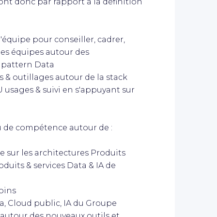
ont donc par rapport à la définition
'équipe pour conseiller, cadrer,
s équipes autour des
t pattern Data
 & outillages autour de la stack
usages & suivi en s'appuyant sur
au de compétence autour de :
ue sur les architectures Produits
duits & services Data & IA de
oins
, Cloud public, IA du Groupe
 autour des nouveaux outils et