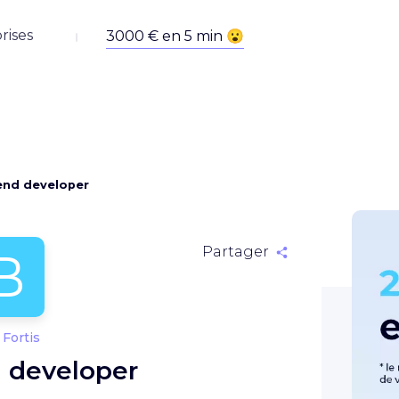
rises
end developer
B
Partager
Fortis
 developer