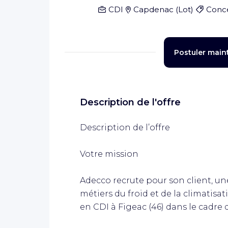
CDI
Capdenac
(
Lot
)
Conce
Postuler main
Description de l'offre
Description de l’offre
Votre mission
Adecco recrute pour son client, une
métiers du froid et de la climatisa
en CDI à Figeac (46) dans le cadr