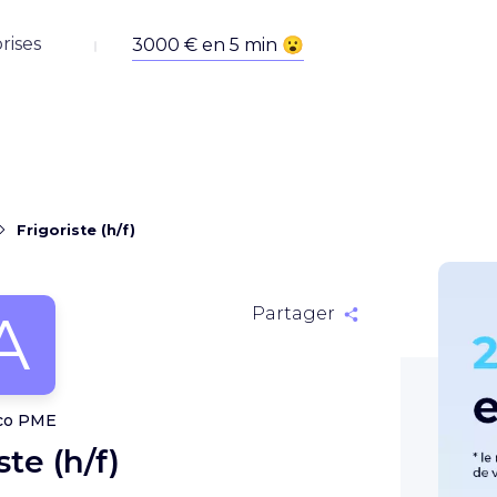
rises
Frigoriste (h/f)
A
Partager
co PME
ste (h/f)