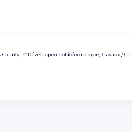
os County
Développement informatique
,
Travaux / Ch