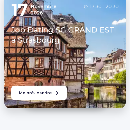
17
Novembre
17:30 - 20:30
2026
Job Dating SG GRAND EST
à Strasbourg
Me pré-inscrire