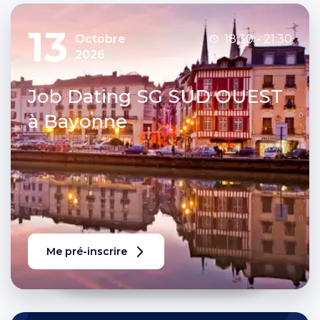
13
Octobre
18:30 - 21:30
2026
Job Dating SG SUD OUEST
à Bayonne
Me pré-inscrire