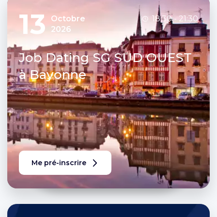
13
Octobre
18:30 - 21:30
2026
Job Dating SG SUD OUEST
à Bayonne
Me pré-inscrire