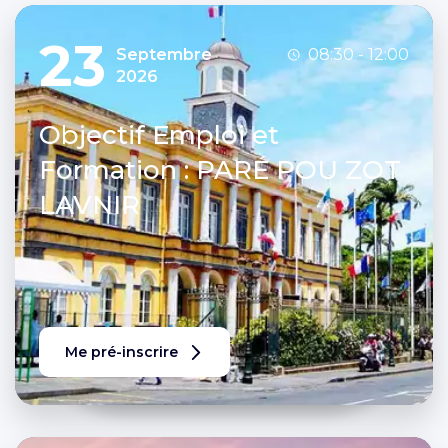
23
Septembre
08:30 - 12:00
2026
Objectif Emploi et
Formation : PARÉ POU ZOT
LAVNIR
Me pré-inscrire