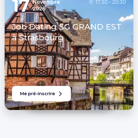
17
Novembre
17:30 - 20:30
2026
Job Dating SG GRAND EST
à Strasbourg
Me pré-inscrire