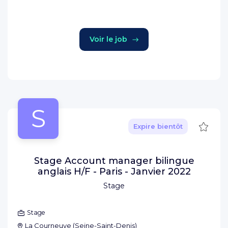
Voir le job
S
Sauve
Expire bientôt
Stage Account manager bilingue
anglais H/F - Paris - Janvier 2022
Stage
Stage
La Courneuve
(
Seine-Saint-Denis
)