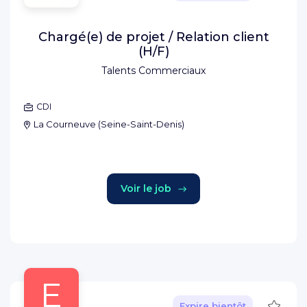
Chargé(e) de projet / Relation client
(H/F)
Talents Commerciaux
CDI
La Courneuve
(
Seine-Saint-Denis
)
Voir le job
E
Sauve
Expire bientôt