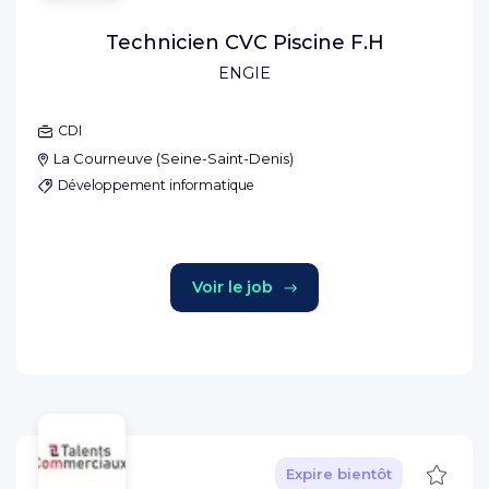
Technicien CVC Piscine F.H
ENGIE
CDI
La Courneuve
(
Seine-Saint-Denis
)
Développement informatique
Voir le job
Sauve
Expire bientôt