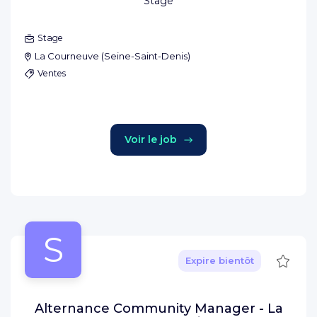
Stage
Stage
La Courneuve
(
Seine-Saint-Denis
)
Ventes
Voir le job
S
Sauve
Expire bientôt
Alternance Community Manager - La