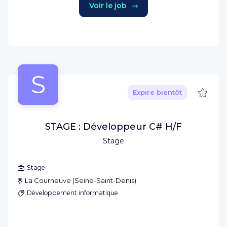
Voir le job
S
Sauve
Expire bientôt
STAGE : Développeur C# H/F
Stage
Stage
La Courneuve
(
Seine-Saint-Denis
)
Développement informatique