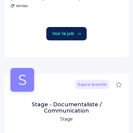
Ventes
Voir le job
S
Sauve
Expire bientôt
Stage - Documentaliste /
Communication
Stage