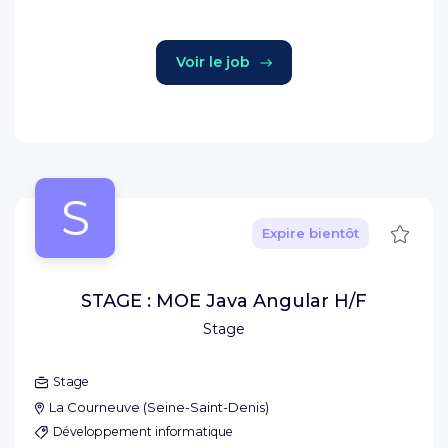
Voir le job
S
Sauve
Expire bientôt
STAGE : MOE Java Angular H/F
Stage
Stage
La Courneuve
(
Seine-Saint-Denis
)
Développement informatique