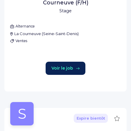
Courneuve (F/H)
Stage
Alternance
La Courneuve
(
Seine-Saint-Denis
)
Ventes
Voir le job
S
Sauve
Expire bientôt