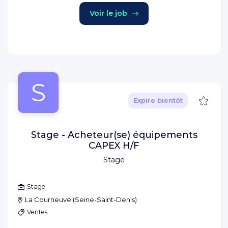
Voir le job
S
Sauve
Expire bientôt
Stage - Acheteur(se) équipements
CAPEX H/F
Stage
Stage
La Courneuve
(
Seine-Saint-Denis
)
Ventes