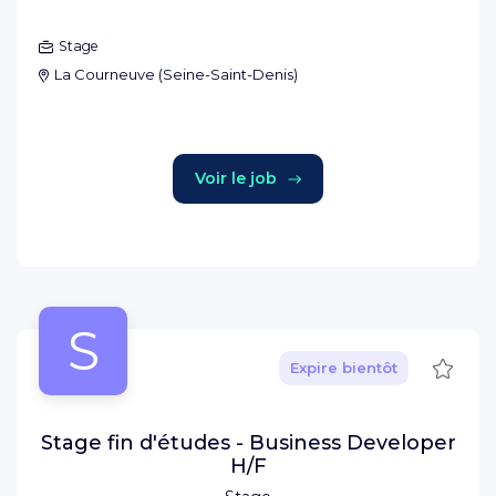
Stage
La Courneuve
(
Seine-Saint-Denis
)
Voir le job
S
Sauve
Expire bientôt
Stage fin d'études - Business Developer
H/F