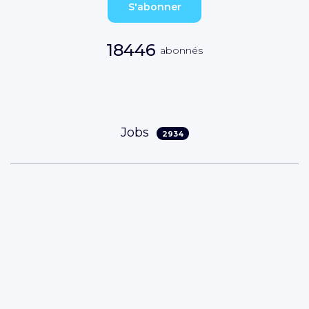
S'abonner
18446
abonnés
Jobs
2934