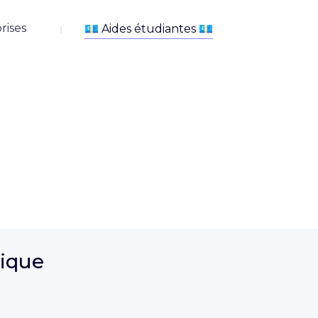
rises
tique