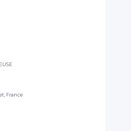
REUSE
et, France