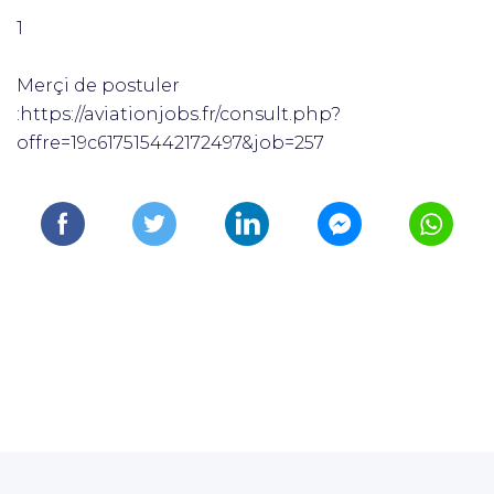
1
Merçi de postuler
:https://aviationjobs.fr/consult.php?
offre=19c617515442172497&job=257