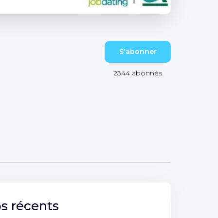
S'abonner
2344
abonnés
s récents