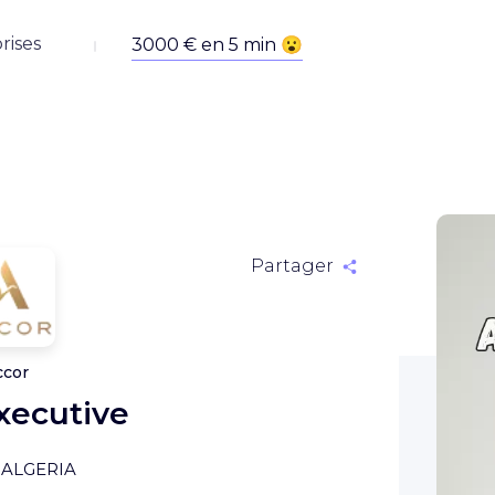
rises
Partager
ccor
xecutive
 ALGERIA